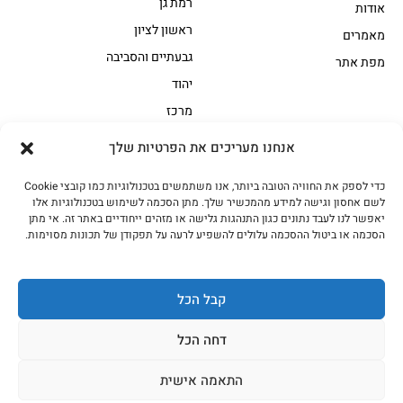
רמת גן
אודות
ראשון לציון
מאמרים
גבעתיים והסביבה
מפת אתר
יהוד
מרכז
אנחנו מעריכים את הפרטיות שלך
הקצביה
כדי לספק את החוויה הטובה ביותר, אנו משתמשים בטכנולוגיות כמו קובצי Cookie
אווז
בשר בקר משובח
לשם אחסון וגישה למידע מהמכשיר שלך. מתן הסכמה לשימוש בטכנולוגיות אלו
בשר בקר עגלה משובח
בשר למעשנת
יאפשר לנו לעבד נתונים כגון התנהגות גלישה או מזהים ייחודיים באתר זה. אי מתן
הסכמה או ביטול ההסכמה עלולים להשפיע לרעה על תפקודן של תכונות מסוימות.
הודו
חלקים אחוריים
טחונים – בשר טחון
טלה/כבש
מיוחדי מסורת
מיוחדי מסורת1
קבל הכל
נתחי פנים
עוף
דחה הכל
עוף טבעי
על האש
התאמה אישית
כל הזכויות שמורות האחים אהרון 2023