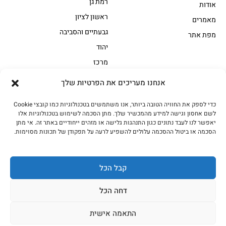
רמת גן
אודות
ראשון לציון
מאמרים
גבעתיים והסביבה
מפת אתר
יהוד
מרכז
אנחנו מעריכים את הפרטיות שלך
הקצביה
כדי לספק את החוויה הטובה ביותר, אנו משתמשים בטכנולוגיות כמו קובצי Cookie
אווז
בשר בקר משובח
לשם אחסון וגישה למידע מהמכשיר שלך. מתן הסכמה לשימוש בטכנולוגיות אלו
בשר בקר עגלה משובח
בשר למעשנת
יאפשר לנו לעבד נתונים כגון התנהגות גלישה או מזהים ייחודיים באתר זה. אי מתן
הסכמה או ביטול ההסכמה עלולים להשפיע לרעה על תפקודן של תכונות מסוימות.
הודו
חלקים אחוריים
טחונים – בשר טחון
טלה/כבש
מיוחדי מסורת
מיוחדי מסורת1
קבל הכל
נתחי פנים
עוף
דחה הכל
עוף טבעי
על האש
התאמה אישית
כל הזכויות שמורות האחים אהרון 2023