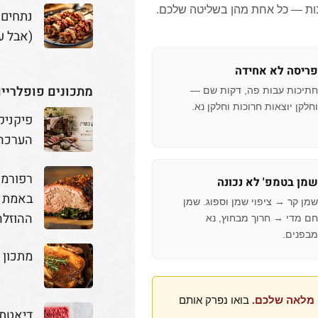
נתחים
(אבל ע
פריסה לא אחידה
מתכונים פופלריי
חתיכות עבות פה, דקות שם —
וחלקן יוצאות חרוכות וחלקן נא.
פיקניק
הערכה
שמן בטמפ' לא נכונה
באמת מ
שמן קר → ציפוי שמן וספוג. שמן
ההוזלה
חם מדי → חרוך מבחוץ, נא
מבפנים.
מתכון 
מלאה שלכם.
בואו נפרק אותם
דיאטת 