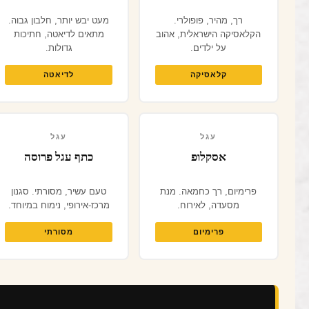
רך, מהיר, פופולרי.
מעט יבש יותר, חלבון גבוה.
הקלאסיקה הישראלית, אהוב
מתאים לדיאטה, חתיכות
על ילדים.
גדולות.
קלאסיקה
לדיאטה
עגל
עגל
אסקלופ
כתף עגל פרוסה
פרימיום, רך כחמאה. מנת
טעם עשיר, מסורתי. סגנון
מסעדה, לאירוח.
מרכז-אירופי, נימוח במיוחד.
פרימיום
מסורתי