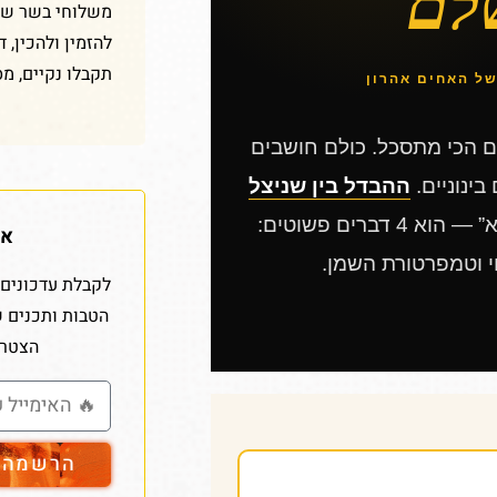
לם
משלוחי בשר שלנ
להזמין ולהכין, 
תקבלו נקיים, מס
ל האחים אהרון
ם הכי מתסכל. כולם חושבים
בינוניים.
ההבדל בין שניצל
הוא לא איזה „סוד סבתא” — הוא 4 דברים פשוטים:
אז
י וטמפרטורת השמן.
לקבלת עדכונים 
הטבות ותכנים 
הצטרפ
הרשמה ל