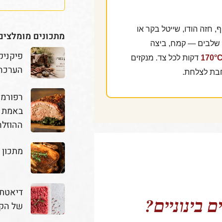
, חזה הודו, שייטל בקר או
מתכונים מומלצים
 שלבים — קמח, ביצה
פיקניק
170°
, 2–3 דקות לכל צד. מנקזים
הערכה
חבת לצלחת.
באמת מ
ההוזלה
מתכון 
דיאטת 
ם בינוניים?
של הק