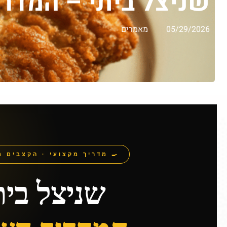
שניצל ביתי – המדר
05/29/2026
מאמרים
🍳 מדריך מקצועי · הקצבים מ
שניצל בית