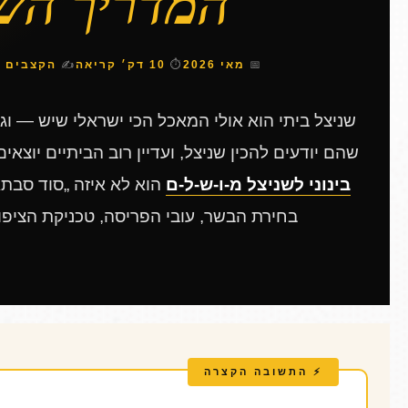
המדריך הש
📅
מאי 2026
⏱
10 דק׳ קריאה
✍
הקצבים ש
שניצל ביתי הוא אולי המאכל הכי ישראלי שיש — וג
שהם יודעים להכין שניצל, ועדיין רוב הביתיים יוצאים 
בינוני לשניצל מ-ו-ש-ל-ם
בחירת הבשר, עובי הפריסה, טכניקת הציפו
⚡ התשובה הקצרה