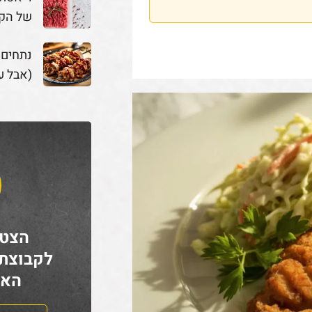
של הק
נתחים
(אבל ע
הצטר
לקבוצת
האח