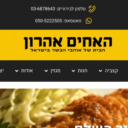
טלפון לבירורים: 03-6878643
וואטסאפ: 050-5222505
קצביה
חנות
מגזין
אודות
יצ