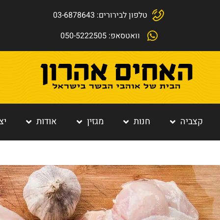
טלפון לבירורים: 03-6878643
וואטסאפ: 050-5222505
קצביה
חנות
מגזין
אודות
יצ