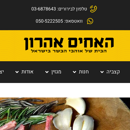
טלפון לבירורים: 03-6878643
וואטסאפ: 050-5222505
קצביה
חנות
מגזין
אודות
יצ