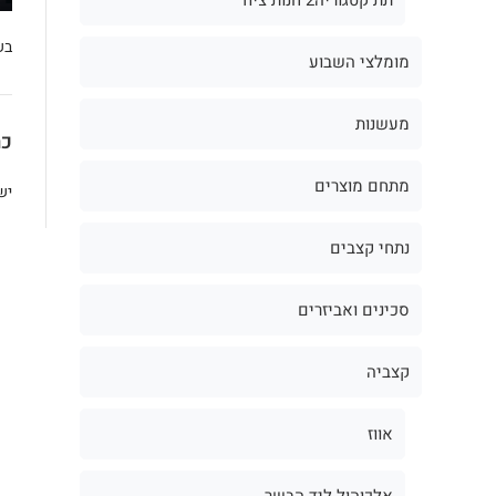
בש
מומלצי השבוע
מעשנות
כת
מתחם מוצרים
יש
נתחי קצבים
סכינים ואביזרים
קצביה
אווז
אלכוהול ליד הבשר