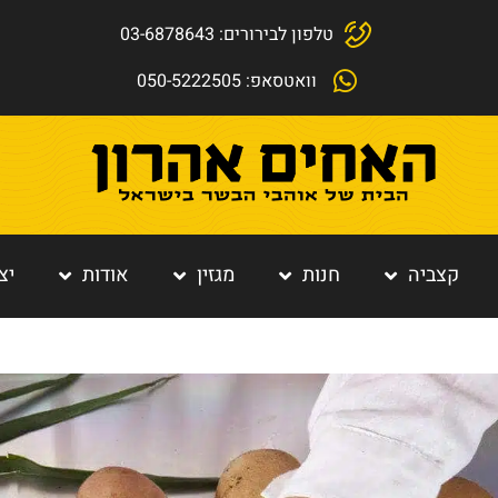
טלפון לבירורים: 03-6878643
וואטסאפ: 050-5222505
קצביה
חנות
מגזין
אודות
יצ