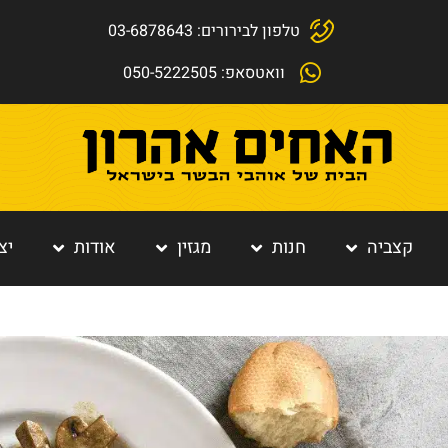
טלפון לבירורים: 03-6878643
וואטסאפ: 050-5222505
קצביה
חנות
מגזין
אודות
יצ