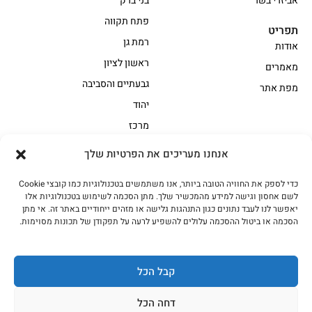
אביזרי בשר
בני ברק
פתח תקווה
תפריט
רמת גן
אודות
ראשון לציון
מאמרים
גבעתיים והסביבה
מפת אתר
יהוד
מרכז
אנחנו מעריכים את הפרטיות שלך
הקצביה
כדי לספק את החוויה הטובה ביותר, אנו משתמשים בטכנולוגיות כמו קובצי Cookie
אווז
בשר בקר משובח
לשם אחסון וגישה למידע מהמכשיר שלך. מתן הסכמה לשימוש בטכנולוגיות אלו
בשר בקר עגלה משובח
בשר למעשנת
יאפשר לנו לעבד נתונים כגון התנהגות גלישה או מזהים ייחודיים באתר זה. אי מתן
הסכמה או ביטול ההסכמה עלולים להשפיע לרעה על תפקודן של תכונות מסוימות.
הודו
חלקים אחוריים
טחונים – בשר טחון
טלה/כבש
מיוחדי מסורת
מיוחדי מסורת1
קבל הכל
נתחי פנים
עוף
דחה הכל
עוף טבעי
על האש