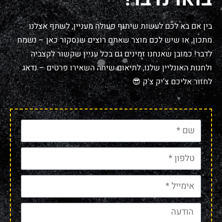
בין אם בא לכם לעשות שיתוף פעולה מעניין, לשתף אצלנו
מתכון, או שיש לכם מוצר שאתם רוצים שנסקור כאן – נשמח
לדבר! כמובן שאנחנו זמינים גם בכל עניין שקשור לקצביה
ולחנות האונליין שלנו, לתיאום שיחה השאירו פרטים – נדאג
לחזור אליכם צ'יק צ'ק 😎