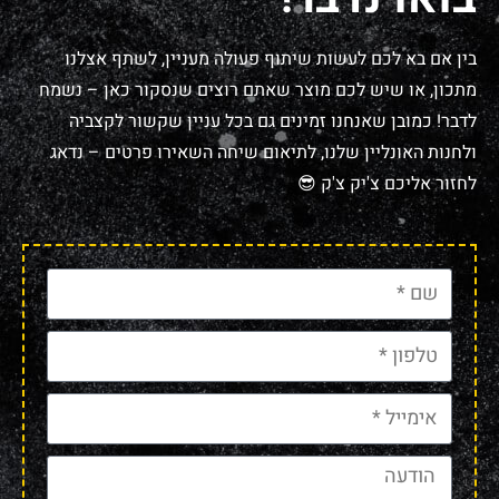
בין אם בא לכם לעשות שיתוף פעולה מעניין, לשתף אצלנו
מתכון, או שיש לכם מוצר שאתם רוצים שנסקור כאן – נשמח
לדבר! כמובן שאנחנו זמינים גם בכל עניין שקשור לקצביה
ולחנות האונליין שלנו, לתיאום שיחה השאירו פרטים – נדאג
לחזור אליכם צ'יק צ'ק 😎