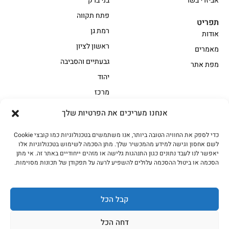
אביזרי בשר
בני ברק
פתח תקווה
תפריט
רמת גן
אודות
ראשון לציון
מאמרים
גבעתיים והסביבה
מפת אתר
יהוד
מרכז
אנחנו מעריכים את הפרטיות שלך
הקצביה
כדי לספק את החוויה הטובה ביותר, אנו משתמשים בטכנולוגיות כמו קובצי Cookie
אווז
בשר בקר משובח
לשם אחסון וגישה למידע מהמכשיר שלך. מתן הסכמה לשימוש בטכנולוגיות אלו
בשר בקר עגלה משובח
בשר למעשנת
יאפשר לנו לעבד נתונים כגון התנהגות גלישה או מזהים ייחודיים באתר זה. אי מתן
הסכמה או ביטול ההסכמה עלולים להשפיע לרעה על תפקודן של תכונות מסוימות.
הודו
חלקים אחוריים
טחונים – בשר טחון
טלה/כבש
מיוחדי מסורת
מיוחדי מסורת1
קבל הכל
נתחי פנים
עוף
דחה הכל
עוף טבעי
על האש