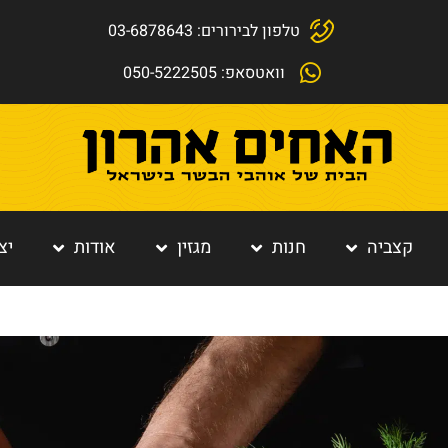
טלפון לבירורים: 03-6878643
וואטסאפ: 050-5222505
קצביה
חנות
מגזין
אודות
יצ