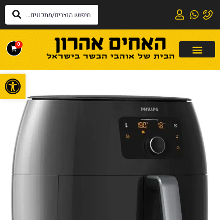
0
פתח