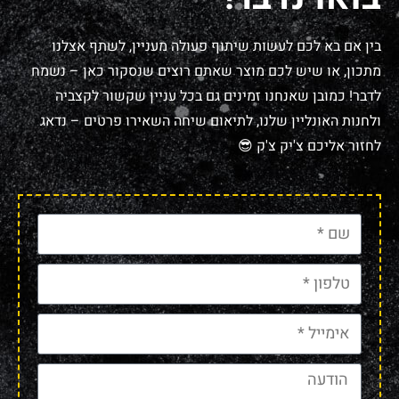
בין אם בא לכם לעשות שיתוף פעולה מעניין, לשתף אצלנו
מתכון, או שיש לכם מוצר שאתם רוצים שנסקור כאן – נשמח
לדבר! כמובן שאנחנו זמינים גם בכל עניין שקשור לקצביה
ולחנות האונליין שלנו, לתיאום שיחה השאירו פרטים – נדאג
לחזור אליכם צ'יק צ'ק 😎