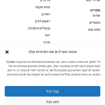
אביזרי בשר
בני ברק
פתח תקווה
תפריט
רמת גן
אודות
ראשון לציון
מאמרים
גבעתיים והסביבה
מפת אתר
יהוד
מרכז
אנחנו מעריכים את הפרטיות שלך
הקצביה
כדי לספק את החוויה הטובה ביותר, אנו משתמשים בטכנולוגיות כמו קובצי Cookie
אווז
בשר בקר משובח
לשם אחסון וגישה למידע מהמכשיר שלך. מתן הסכמה לשימוש בטכנולוגיות אלו
בשר בקר עגלה משובח
בשר למעשנת
יאפשר לנו לעבד נתונים כגון התנהגות גלישה או מזהים ייחודיים באתר זה. אי מתן
הסכמה או ביטול ההסכמה עלולים להשפיע לרעה על תפקודן של תכונות מסוימות.
הודו
חלקים אחוריים
טחונים – בשר טחון
טלה/כבש
מיוחדי מסורת
מיוחדי מסורת1
קבל הכל
נתחי פנים
עוף
דחה הכל
עוף טבעי
על האש