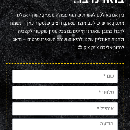
בין אם בא לכם לעשות שיתוף פעולה מעניין, לשתף אצלנו
מתכון, או שיש לכם מוצר שאתם רוצים שנסקור כאן – נשמח
לדבר! כמובן שאנחנו זמינים גם בכל עניין שקשור לקצביה
ולחנות האונליין שלנו, לתיאום שיחה השאירו פרטים – נדאג
לחזור אליכם צ'יק צ'ק 😎