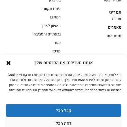
אביזרי בשר
בני ברק
פתח תקווה
תפריט
רמת גן
אודות
ראשון לציון
מאמרים
גבעתיים והסביבה
מפת אתר
יהוד
מרכז
אנחנו מעריכים את הפרטיות שלך
הקצביה
כדי לספק את החוויה הטובה ביותר, אנו משתמשים בטכנולוגיות כמו קובצי Cookie
אווז
בשר בקר משובח
לשם אחסון וגישה למידע מהמכשיר שלך. מתן הסכמה לשימוש בטכנולוגיות אלו
בשר בקר עגלה משובח
בשר למעשנת
יאפשר לנו לעבד נתונים כגון התנהגות גלישה או מזהים ייחודיים באתר זה. אי מתן
הסכמה או ביטול ההסכמה עלולים להשפיע לרעה על תפקודן של תכונות מסוימות.
הודו
חלקים אחוריים
טחונים – בשר טחון
טלה/כבש
מיוחדי מסורת
מיוחדי מסורת1
קבל הכל
נתחי פנים
עוף
דחה הכל
עוף טבעי
על האש