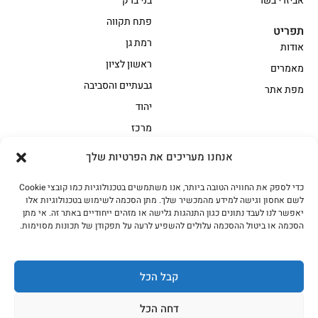
אביזרי בשר
בני ברק
פתח תקווה
תפריט
רמת גן
אודות
ראשון לציון
מאמרים
גבעתיים והסביבה
מפת אתר
יהוד
מרכז
אנחנו מעריכים את הפרטיות שלך
הקצביה
כדי לספק את החוויה הטובה ביותר, אנו משתמשים בטכנולוגיות כמו קובצי Cookie
אווז
בשר בקר משובח
לשם אחסון וגישה למידע מהמכשיר שלך. מתן הסכמה לשימוש בטכנולוגיות אלו
בשר בקר עגלה משובח
בשר למעשנת
יאפשר לנו לעבד נתונים כגון התנהגות גלישה או מזהים ייחודיים באתר זה. אי מתן
הסכמה או ביטול ההסכמה עלולים להשפיע לרעה על תפקודן של תכונות מסוימות.
הודו
חלקים אחוריים
טחונים – בשר טחון
טלה/כבש
מיוחדי מסורת
מיוחדי מסורת1
קבל הכל
נתחי פנים
עוף
דחה הכל
עוף טבעי
על האש