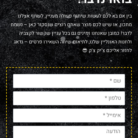
בין אם בא לכם לעשות שיתוף פעולה מעניין, לשתף אצלנו
מתכון, או שיש לכם מוצר שאתם רוצים שנסקור כאן – נשמח
לדבר! כמובן שאנחנו זמינים גם בכל עניין שקשור לקצביה
ולחנות האונליין שלנו, לתיאום שיחה השאירו פרטים – נדאג
לחזור אליכם צ'יק צ'ק 😎