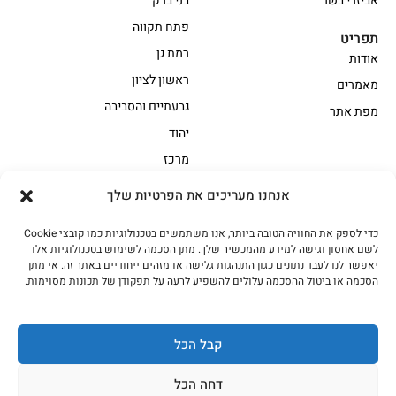
אביזרי בשר
בני ברק
פתח תקווה
תפריט
רמת גן
אודות
ראשון לציון
מאמרים
גבעתיים והסביבה
מפת אתר
יהוד
מרכז
אנחנו מעריכים את הפרטיות שלך
הקצביה
כדי לספק את החוויה הטובה ביותר, אנו משתמשים בטכנולוגיות כמו קובצי Cookie
אווז
בשר בקר משובח
לשם אחסון וגישה למידע מהמכשיר שלך. מתן הסכמה לשימוש בטכנולוגיות אלו
בשר בקר עגלה משובח
בשר למעשנת
יאפשר לנו לעבד נתונים כגון התנהגות גלישה או מזהים ייחודיים באתר זה. אי מתן
הסכמה או ביטול ההסכמה עלולים להשפיע לרעה על תפקודן של תכונות מסוימות.
הודו
חלקים אחוריים
טחונים – בשר טחון
טלה/כבש
מיוחדי מסורת
מיוחדי מסורת1
קבל הכל
נתחי פנים
עוף
דחה הכל
עוף טבעי
על האש