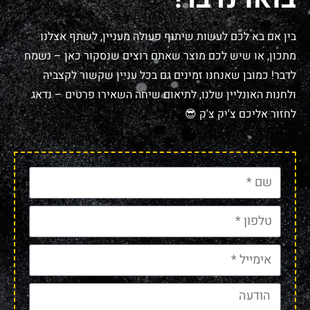
בין אם בא לכם לעשות שיתוף פעולה מעניין, לשתף אצלנו
מתכון, או שיש לכם מוצר שאתם רוצים שנסקור כאן – נשמח
לדבר! כמובן שאנחנו זמינים גם בכל עניין שקשור לקצביה
ולחנות האונליין שלנו, לתיאום שיחה השאירו פרטים – נדאג
לחזור אליכם צ'יק צ'ק 😎