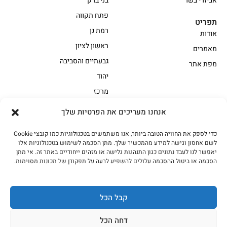
אביזרי בשר
בני ברק
פתח תקווה
תפריט
רמת גן
אודות
ראשון לציון
מאמרים
גבעתיים והסביבה
מפת אתר
יהוד
מרכז
אנחנו מעריכים את הפרטיות שלך
הקצביה
כדי לספק את החוויה הטובה ביותר, אנו משתמשים בטכנולוגיות כמו קובצי Cookie
אווז
בשר בקר משובח
לשם אחסון וגישה למידע מהמכשיר שלך. מתן הסכמה לשימוש בטכנולוגיות אלו
בשר בקר עגלה משובח
בשר למעשנת
יאפשר לנו לעבד נתונים כגון התנהגות גלישה או מזהים ייחודיים באתר זה. אי מתן
הסכמה או ביטול ההסכמה עלולים להשפיע לרעה על תפקודן של תכונות מסוימות.
הודו
חלקים אחוריים
טחונים – בשר טחון
טלה/כבש
מיוחדי מסורת
מיוחדי מסורת1
קבל הכל
נתחי פנים
עוף
דחה הכל
עוף טבעי
על האש