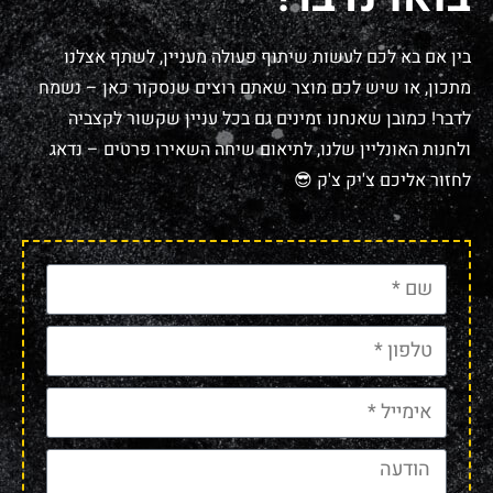
בין אם בא לכם לעשות שיתוף פעולה מעניין, לשתף אצלנו
מתכון, או שיש לכם מוצר שאתם רוצים שנסקור כאן – נשמח
לדבר! כמובן שאנחנו זמינים גם בכל עניין שקשור לקצביה
ולחנות האונליין שלנו, לתיאום שיחה השאירו פרטים – נדאג
לחזור אליכם צ'יק צ'ק 😎