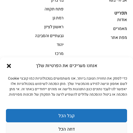
אביזרי בשר
בני ברק
פתח תקווה
תפריט
רמת גן
אודות
ראשון לציון
מאמרים
גבעתיים והסביבה
מפת אתר
יהוד
מרכז
אנחנו מעריכים את הפרטיות שלך
הקצביה
כדי לספק את החוויה הטובה ביותר, אנו משתמשים בטכנולוגיות כמו קובצי Cookie
אווז
בשר בקר משובח
לשם אחסון וגישה למידע מהמכשיר שלך. מתן הסכמה לשימוש בטכנולוגיות אלו
בשר בקר עגלה משובח
בשר למעשנת
יאפשר לנו לעבד נתונים כגון התנהגות גלישה או מזהים ייחודיים באתר זה. אי מתן
הסכמה או ביטול ההסכמה עלולים להשפיע לרעה על תפקודן של תכונות מסוימות.
הודו
חלקים אחוריים
טחונים – בשר טחון
טלה/כבש
מיוחדי מסורת
מיוחדי מסורת1
קבל הכל
נתחי פנים
עוף
דחה הכל
עוף טבעי
על האש