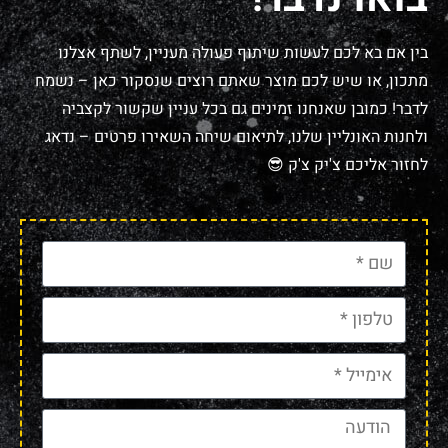
בין אם בא לכם לעשות שיתוף פעולה מעניין, לשתף אצלנו
מתכון, או שיש לכם מוצר שאתם רוצים שנסקור כאן – נשמח
לדבר! כמובן שאנחנו זמינים גם בכל עניין שקשור לקצביה
ולחנות האונליין שלנו, לתיאום שיחה השאירו פרטים – נדאג
לחזור אליכם צ'יק צ'ק 😎