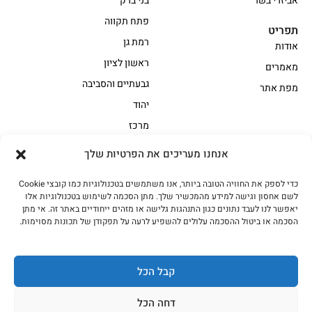
אביזרי בשר
בני ברק
פתח תקווה
תפריט
רמת גן
אודות
ראשון לציון
מאמרים
גבעתיים והסביבה
מפת אתר
יהוד
מרכז
אנחנו מעריכים את הפרטיות שלך
הקצביה
כדי לספק את החוויה הטובה ביותר, אנו משתמשים בטכנולוגיות כמו קובצי Cookie
אווז
בשר בקר משובח
לשם אחסון וגישה למידע מהמכשיר שלך. מתן הסכמה לשימוש בטכנולוגיות אלו
בשר בקר עגלה משובח
בשר למעשנת
יאפשר לנו לעבד נתונים כגון התנהגות גלישה או מזהים ייחודיים באתר זה. אי מתן
הסכמה או ביטול ההסכמה עלולים להשפיע לרעה על תפקודן של תכונות מסוימות.
הודו
חלקים אחוריים
טחונים – בשר טחון
טלה/כבש
מיוחדי מסורת
מיוחדי מסורת1
קבל הכל
נתחי פנים
עוף
דחה הכל
עוף טבעי
על האש