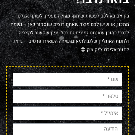
בין אם בא לכם לעשות שיתוף פעולה מעניין, לשתף אצלנו
מתכון, או שיש לכם מוצר שאתם רוצים שנסקור כאן – נשמח
לדבר! כמובן שאנחנו זמינים גם בכל עניין שקשור לקצביה
ולחנות האונליין שלנו, לתיאום שיחה השאירו פרטים – נדאג
לחזור אליכם צ'יק צ'ק 😎