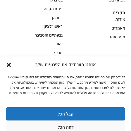
אביזרי בשר
בני ברק
פתח תקווה
תפריט
רמת גן
אודות
ראשון לציון
מאמרים
גבעתיים והסביבה
מפת אתר
יהוד
מרכז
אנחנו מעריכים את הפרטיות שלך
הקצביה
כדי לספק את החוויה הטובה ביותר, אנו משתמשים בטכנולוגיות כמו קובצי Cookie
אווז
בשר בקר משובח
לשם אחסון וגישה למידע מהמכשיר שלך. מתן הסכמה לשימוש בטכנולוגיות אלו
בשר בקר עגלה משובח
בשר למעשנת
יאפשר לנו לעבד נתונים כגון התנהגות גלישה או מזהים ייחודיים באתר זה. אי מתן
הסכמה או ביטול ההסכמה עלולים להשפיע לרעה על תפקודן של תכונות מסוימות.
הודו
חלקים אחוריים
טחונים – בשר טחון
טלה/כבש
מיוחדי מסורת
מיוחדי מסורת1
קבל הכל
נתחי פנים
עוף
דחה הכל
עוף טבעי
על האש