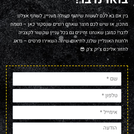
בין אם בא לכם לעשות שיתוף פעולה מעניין, לשתף אצלנו
מתכון, או שיש לכם מוצר שאתם רוצים שנסקור כאן – נשמח
לדבר! כמובן שאנחנו זמינים גם בכל עניין שקשור לקצביה
ולחנות האונליין שלנו, לתיאום שיחה השאירו פרטים – נדאג
לחזור אליכם צ'יק צ'ק 😎