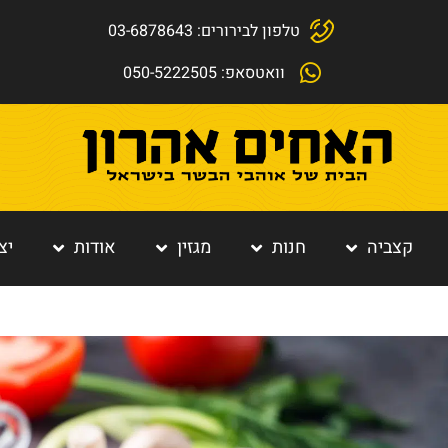
טלפון לבירורים: 03-6878643
וואטסאפ: 050-5222505
קצביה
חנות
מגזין
אודות
יצ