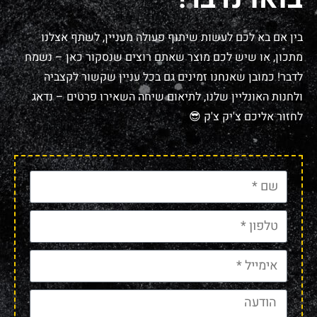
בין אם בא לכם לעשות שיתוף פעולה מעניין, לשתף אצלנו
מתכון, או שיש לכם מוצר שאתם רוצים שנסקור כאן – נשמח
לדבר! כמובן שאנחנו זמינים גם בכל עניין שקשור לקצביה
ולחנות האונליין שלנו, לתיאום שיחה השאירו פרטים – נדאג
לחזור אליכם צ'יק צ'ק 😎