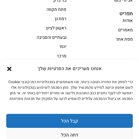
אביזרי בשר
בני ברק
פתח תקווה
תפריט
רמת גן
אודות
ראשון לציון
מאמרים
גבעתיים והסביבה
מפת אתר
יהוד
מרכז
אנחנו מעריכים את הפרטיות שלך
הקצביה
כדי לספק את החוויה הטובה ביותר, אנו משתמשים בטכנולוגיות כמו קובצי Cookie
אווז
בשר בקר משובח
לשם אחסון וגישה למידע מהמכשיר שלך. מתן הסכמה לשימוש בטכנולוגיות אלו
בשר בקר עגלה משובח
בשר למעשנת
יאפשר לנו לעבד נתונים כגון התנהגות גלישה או מזהים ייחודיים באתר זה. אי מתן
הסכמה או ביטול ההסכמה עלולים להשפיע לרעה על תפקודן של תכונות מסוימות.
הודו
חלקים אחוריים
טחונים – בשר טחון
טלה/כבש
מיוחדי מסורת
מיוחדי מסורת1
קבל הכל
נתחי פנים
עוף
דחה הכל
עוף טבעי
על האש