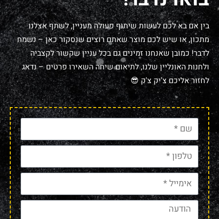
בין אם בא לכם לעשות שיתוף פעולה מעניין, לשתף אצלנו
מתכון, או שיש לכם מוצר שאתם רוצים שנסקור כאן – נשמח
לדבר! כמובן שאנחנו זמינים גם בכל עניין שקשור לקצביה
ולחנות האונליין שלנו, לתיאום שיחה השאירו פרטים – נדאג
לחזור אליכם צ'יק צ'ק 😎