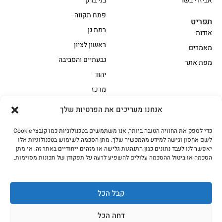
אביזרי בשר
בני ברק
פתח תקווה
תפריט
רמת גן
אודות
ראשון לציון
מאמרים
גבעתיים והסביבה
מפת אתר
יהוד
מרכז
אנחנו מעריכים את הפרטיות שלך
הקצביה
כדי לספק את החוויה הטובה ביותר, אנו משתמשים בטכנולוגיות כמו קובצי Cookie
אווז
בשר בקר משובח
לשם אחסון וגישה למידע מהמכשיר שלך. מתן הסכמה לשימוש בטכנולוגיות אלו
בשר בקר עגלה משובח
בשר למעשנת
יאפשר לנו לעבד נתונים כגון התנהגות גלישה או מזהים ייחודיים באתר זה. אי מתן
הסכמה או ביטול ההסכמה עלולים להשפיע לרעה על תפקודן של תכונות מסוימות.
הודו
חלקים אחוריים
טחונים – בשר טחון
טלה/כבש
מיוחדי מסורת
מיוחדי מסורת1
קבל הכל
נתחי פנים
עוף
דחה הכל
עוף טבעי
על האש