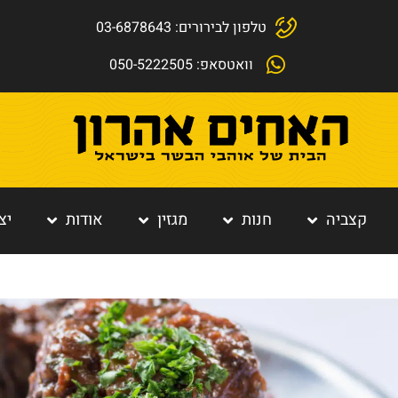
טלפון לבירורים: 03-6878643
וואטסאפ: 050-5222505
קצביה
חנות
מגזין
אודות
יצ