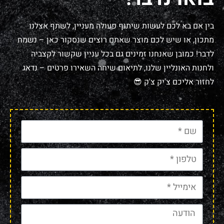
בין אם בא לכם לעשות שיתוף פעולה מעניין, לשתף אצלנו
מתכון, או שיש לכם מוצר שאתם רוצים שנסקור כאן – נשמח
לדבר! כמובן שאנחנו זמינים גם בכל עניין שקשור לקצביה
ולחנות האונליין שלנו, לתיאום שיחה השאירו פרטים – נדאג
לחזור אליכם צ'יק צ'ק 😎