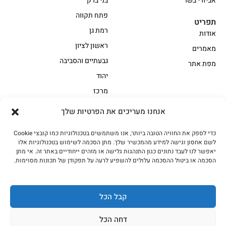
אביזרי בשר
בני ברק
פתח תקווה
תפריט
רמת גן
אודות
ראשון לציון
מאמרים
גבעתיים והסביבה
מפת אתר
יהוד
מרכז
אנחנו מעריכים את הפרטיות שלך
הקצביה
כדי לספק את החוויה הטובה ביותר, אנו משתמשים בטכנולוגיות כמו קובצי Cookie
אווז
בשר בקר משובח
לשם אחסון וגישה למידע מהמכשיר שלך. מתן הסכמה לשימוש בטכנולוגיות אלו
בשר בקר עגלה משובח
בשר למעשנת
יאפשר לנו לעבד נתונים כגון התנהגות גלישה או מזהים ייחודיים באתר זה. אי מתן
הסכמה או ביטול ההסכמה עלולים להשפיע לרעה על תפקודן של תכונות מסוימות.
הודו
חלקים אחוריים
טחונים – בשר טחון
טלה/כבש
מיוחדי מסורת
מיוחדי מסורת1
קבל הכל
נתחי פנים
עוף
דחה הכל
עוף טבעי
על האש