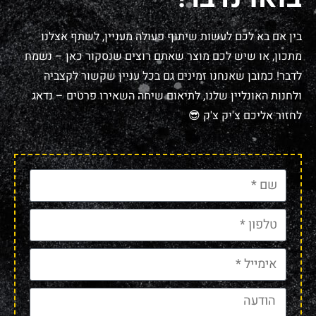
בין אם בא לכם לעשות שיתוף פעולה מעניין, לשתף אצלנו
מתכון, או שיש לכם מוצר שאתם רוצים שנסקור כאן – נשמח
לדבר! כמובן שאנחנו זמינים גם בכל עניין שקשור לקצביה
ולחנות האונליין שלנו, לתיאום שיחה השאירו פרטים – נדאג
לחזור אליכם צ'יק צ'ק 😎