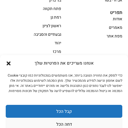
אביזרי בשר
בני ברק
פתח תקווה
תפריט
רמת גן
אודות
ראשון לציון
מאמרים
גבעתיים והסביבה
מפת אתר
יהוד
מרכז
אנחנו מעריכים את הפרטיות שלך
הקצביה
כדי לספק את החוויה הטובה ביותר, אנו משתמשים בטכנולוגיות כמו קובצי Cookie
אווז
בשר בקר משובח
לשם אחסון וגישה למידע מהמכשיר שלך. מתן הסכמה לשימוש בטכנולוגיות אלו
בשר בקר עגלה משובח
בשר למעשנת
יאפשר לנו לעבד נתונים כגון התנהגות גלישה או מזהים ייחודיים באתר זה. אי מתן
הסכמה או ביטול ההסכמה עלולים להשפיע לרעה על תפקודן של תכונות מסוימות.
הודו
חלקים אחוריים
טחונים – בשר טחון
טלה/כבש
מיוחדי מסורת
מיוחדי מסורת1
קבל הכל
נתחי פנים
עוף
דחה הכל
עוף טבעי
על האש