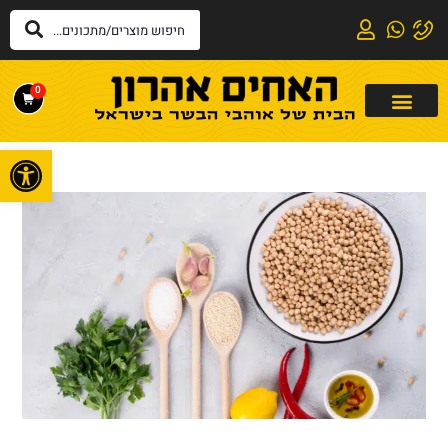
0
פתח