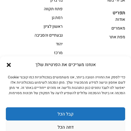
אביזרי בשר
בני ברק
פתח תקווה
תפריט
רמת גן
אודות
ראשון לציון
מאמרים
גבעתיים והסביבה
מפת אתר
יהוד
מרכז
אנחנו מעריכים את הפרטיות שלך
הקצביה
כדי לספק את החוויה הטובה ביותר, אנו משתמשים בטכנולוגיות כמו קובצי Cookie
אווז
בשר בקר משובח
לשם אחסון וגישה למידע מהמכשיר שלך. מתן הסכמה לשימוש בטכנולוגיות אלו
בשר בקר עגלה משובח
בשר למעשנת
יאפשר לנו לעבד נתונים כגון התנהגות גלישה או מזהים ייחודיים באתר זה. אי מתן
הסכמה או ביטול ההסכמה עלולים להשפיע לרעה על תפקודן של תכונות מסוימות.
הודו
חלקים אחוריים
טחונים – בשר טחון
טלה/כבש
מיוחדי מסורת
מיוחדי מסורת1
קבל הכל
נתחי פנים
עוף
דחה הכל
עוף טבעי
על האש