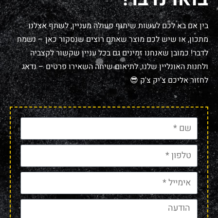
בין אם בא לכם לעשות שיתוף פעולה מעניין, לשתף אצלנו
מתכון, או שיש לכם מוצר שאתם רוצים שנסקור כאן – נשמח
לדבר! כמובן שאנחנו זמינים גם בכל עניין שקשור לקצביה
ולחנות האונליין שלנו, לתיאום שיחה השאירו פרטים – נדאג
לחזור אליכם צ'יק צ'ק 😎