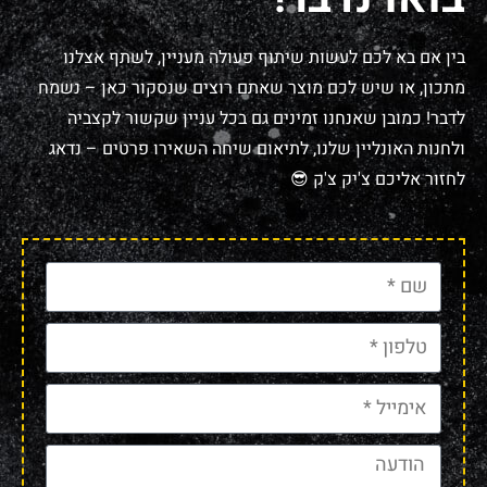
בין אם בא לכם לעשות שיתוף פעולה מעניין, לשתף אצלנו
מתכון, או שיש לכם מוצר שאתם רוצים שנסקור כאן – נשמח
לדבר! כמובן שאנחנו זמינים גם בכל עניין שקשור לקצביה
ולחנות האונליין שלנו, לתיאום שיחה השאירו פרטים – נדאג
לחזור אליכם צ'יק צ'ק 😎