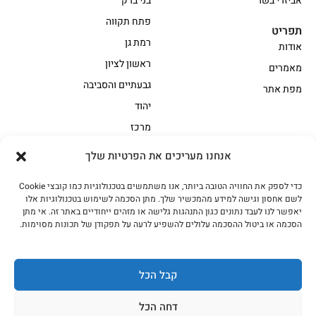
אביזרי בשר
בני ברק
פתח תקווה
תפריט
רמת גן
אודות
ראשון לציון
מאמרים
גבעתיים והסביבה
מפת אתר
יהוד
מרכז
אנחנו מעריכים את הפרטיות שלך
הקצביה
כדי לספק את החוויה הטובה ביותר, אנו משתמשים בטכנולוגיות כמו קובצי Cookie
אווז
בשר בקר משובח
לשם אחסון וגישה למידע מהמכשיר שלך. מתן הסכמה לשימוש בטכנולוגיות אלו
בשר בקר עגלה משובח
בשר למעשנת
יאפשר לנו לעבד נתונים כגון התנהגות גלישה או מזהים ייחודיים באתר זה. אי מתן
הסכמה או ביטול ההסכמה עלולים להשפיע לרעה על תפקודן של תכונות מסוימות.
הודו
חלקים אחוריים
טחונים – בשר טחון
טלה/כבש
מיוחדי מסורת
מיוחדי מסורת1
קבל הכל
נתחי פנים
עוף
דחה הכל
עוף טבעי
על האש