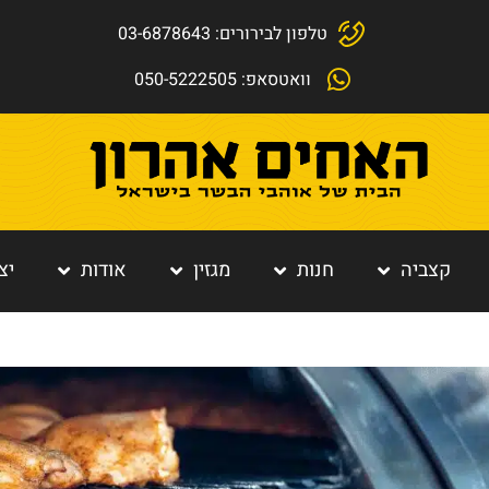
טלפון לבירורים: 03-6878643
וואטסאפ: 050-5222505
קצביה
חנות
מגזין
אודות
יצ