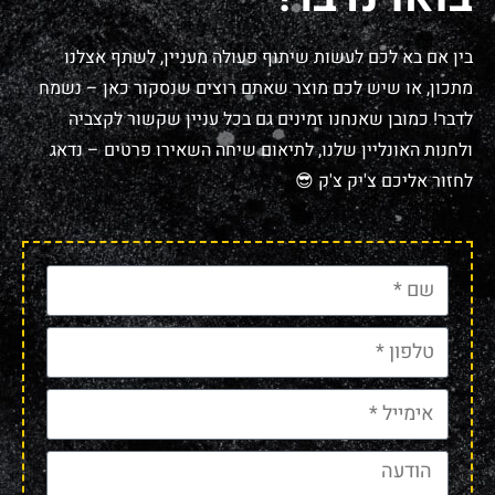
בין אם בא לכם לעשות שיתוף פעולה מעניין, לשתף אצלנו
מתכון, או שיש לכם מוצר שאתם רוצים שנסקור כאן – נשמח
לדבר! כמובן שאנחנו זמינים גם בכל עניין שקשור לקצביה
ולחנות האונליין שלנו, לתיאום שיחה השאירו פרטים – נדאג
לחזור אליכם צ'יק צ'ק 😎