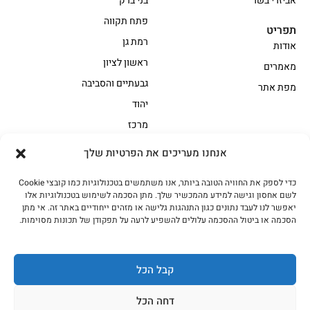
אביזרי בשר
בני ברק
פתח תקווה
תפריט
רמת גן
אודות
ראשון לציון
מאמרים
גבעתיים והסביבה
מפת אתר
יהוד
מרכז
אנחנו מעריכים את הפרטיות שלך
הקצביה
כדי לספק את החוויה הטובה ביותר, אנו משתמשים בטכנולוגיות כמו קובצי Cookie
אווז
בשר בקר משובח
לשם אחסון וגישה למידע מהמכשיר שלך. מתן הסכמה לשימוש בטכנולוגיות אלו
בשר בקר עגלה משובח
בשר למעשנת
יאפשר לנו לעבד נתונים כגון התנהגות גלישה או מזהים ייחודיים באתר זה. אי מתן
הסכמה או ביטול ההסכמה עלולים להשפיע לרעה על תפקודן של תכונות מסוימות.
הודו
חלקים אחוריים
טחונים – בשר טחון
טלה/כבש
מיוחדי מסורת
מיוחדי מסורת1
קבל הכל
נתחי פנים
עוף
דחה הכל
עוף טבעי
על האש