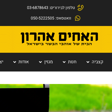
טלפון לבירורים: 03-6878643
וואטסאפ: 050-5222505
קצביה
חנות
מגזין
אודות
יצ