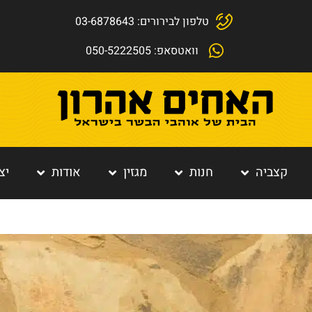
טלפון לבירורים: 03-6878643
וואטסאפ: 050-5222505
קצביה
חנות
מגזין
אודות
יצ