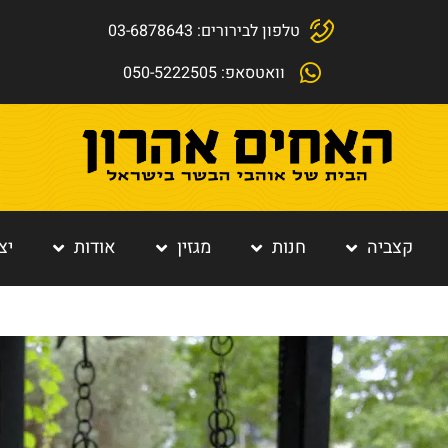
טלפון לבירורים: 03-6878643
וואטסאפ: 050-5222505
קצביה
חנות
מגזין
אודות
יצ