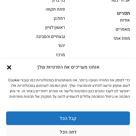
אביזרי בשר
בני ברק
פתח תקווה
תפריט
רמת גן
אודות
ראשון לציון
מאמרים
גבעתיים והסביבה
מפת אתר
יהוד
מרכז
אנחנו מעריכים את הפרטיות שלך
הקצביה
כדי לספק את החוויה הטובה ביותר, אנו משתמשים בטכנולוגיות כמו קובצי Cookie
אווז
בשר בקר משובח
לשם אחסון וגישה למידע מהמכשיר שלך. מתן הסכמה לשימוש בטכנולוגיות אלו
בשר בקר עגלה משובח
בשר למעשנת
יאפשר לנו לעבד נתונים כגון התנהגות גלישה או מזהים ייחודיים באתר זה. אי מתן
הסכמה או ביטול ההסכמה עלולים להשפיע לרעה על תפקודן של תכונות מסוימות.
הודו
חלקים אחוריים
טחונים – בשר טחון
טלה/כבש
מיוחדי מסורת
מיוחדי מסורת1
קבל הכל
נתחי פנים
עוף
דחה הכל
עוף טבעי
על האש