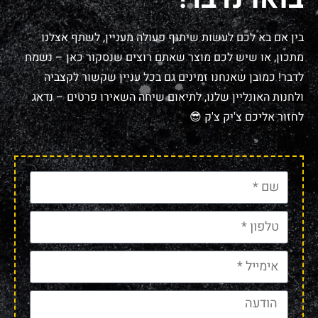
בין אם בא לכם לעשות שיתוף פעולה מעניין, לשתף אצלנו
מתכון, או שיש לכם מוצר שאתם רוצים שנסקור כאן – נשמח
לדבר! כמובן שאנחנו זמינים גם בכל עניין שקשור לקצביה
ולחנות האונליין שלנו, לתיאום שיחה השאירו פרטים – נדאג
לחזור אליכם צ'יק צ'ק 😎