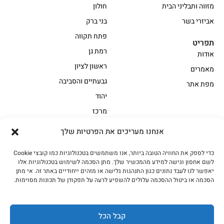
מזווה ותבליני הבית
חולון
אביזרי בשר
בני ברק
פתח תקווה
תפריט
רמת גן
אודות
ראשון לציון
מאמרים
גבעתיים והסביבה
מפת אתר
יהוד
מרכז
אנחנו מעריכים את הפרטיות שלך
הקצביה
כדי לספק את החוויה הטובה ביותר, אנו משתמשים בטכנולוגיות כמו קובצי Cookie
אווז
בשר בקר משובח
לשם אחסון וגישה למידע מהמכשיר שלך. מתן הסכמה לשימוש בטכנולוגיות אלו
בשר בקר עגלה משובח
בשר למעשנת
יאפשר לנו לעבד נתונים כגון התנהגות גלישה או מזהים ייחודיים באתר זה. אי מתן
הסכמה או ביטול ההסכמה עלולים להשפיע לרעה על תפקודן של תכונות מסוימות.
הודו
חלקים אחוריים
טחונים – בשר טחון
טלה/כבש
מיוחדי מסורת
מיוחדי מסורת1
קבל הכל