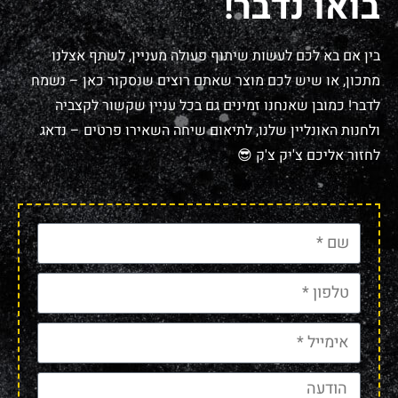
בואו נדבר!
בין אם בא לכם לעשות שיתוף פעולה מעניין, לשתף אצלנו
מתכון, או שיש לכם מוצר שאתם רוצים שנסקור כאן – נשמח
לדבר! כמובן שאנחנו זמינים גם בכל עניין שקשור לקצביה
ולחנות האונליין שלנו, לתיאום שיחה השאירו פרטים – נדאג
לחזור אליכם צ'יק צ'ק 😎