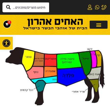
0
פתח