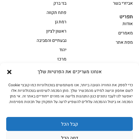
אביזרי בשר
בני ברק
פתח תקווה
תפריט
רמת גן
אודות
ראשון לציון
מאמרים
גבעתיים והסביבה
מפת אתר
יהוד
מרכז
אנחנו מעריכים את הפרטיות שלך
הקצביה
כדי לספק את החוויה הטובה ביותר, אנו משתמשים בטכנולוגיות כמו קובצי Cookie
אווז
בשר בקר משובח
לשם אחסון וגישה למידע מהמכשיר שלך. מתן הסכמה לשימוש בטכנולוגיות אלו
בשר בקר עגלה משובח
בשר למעשנת
יאפשר לנו לעבד נתונים כגון התנהגות גלישה או מזהים ייחודיים באתר זה. אי מתן
הסכמה או ביטול ההסכמה עלולים להשפיע לרעה על תפקודן של תכונות מסוימות.
הודו
חלקים אחוריים
טחונים – בשר טחון
טלה/כבש
מיוחדי מסורת
מיוחדי מסורת1
קבל הכל
נתחי פנים
עוף
דחה הכל