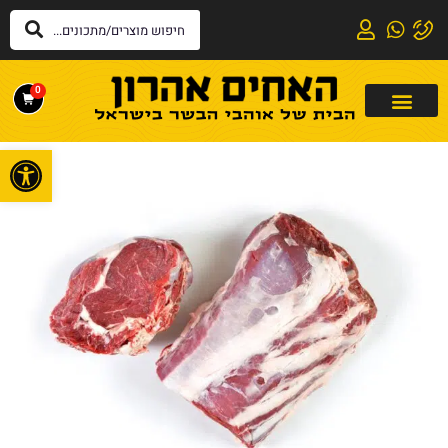
0
פתח