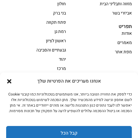
מזווה ותבליני הבית
חולון
אביזרי בשר
בני ברק
פתח תקווה
תפריט
רמת גן
אודות
ראשון לציון
מאמרים
גבעתיים והסביבה
מפת אתר
יהוד
מרכז
אנחנו מעריכים את הפרטיות שלך
הקצביה
כדי לספק את החוויה הטובה ביותר, אנו משתמשים בטכנולוגיות כמו קובצי Cookie
אווז
בשר בקר משובח
לשם אחסון וגישה למידע מהמכשיר שלך. מתן הסכמה לשימוש בטכנולוגיות אלו
בשר בקר עגלה משובח
בשר למעשנת
יאפשר לנו לעבד נתונים כגון התנהגות גלישה או מזהים ייחודיים באתר זה. אי מתן
הסכמה או ביטול ההסכמה עלולים להשפיע לרעה על תפקודן של תכונות מסוימות.
הודו
חלקים אחוריים
טחונים – בשר טחון
טלה/כבש
מיוחדי מסורת
מיוחדי מסורת1
קבל הכל