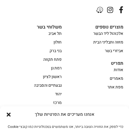
מוצרים נוספים
משלוחי בשר
אלכוהול ליד הבשר
תל אביב
מזווה ותבליני הבית
חולון
אביזרי בשר
בני ברק
פתח תקווה
תפריט
רמת גן
אודות
ראשון לציון
מאמרים
גבעתיים והסביבה
מפת אתר
יהוד
מרכז
אנחנו מעריכים את הפרטיות שלך
הקצביה
כדי לספק את החוויה הטובה ביותר, אנו משתמשים בטכנולוגיות כמו קובצי Cookie
אווז
בשר בקר משובח