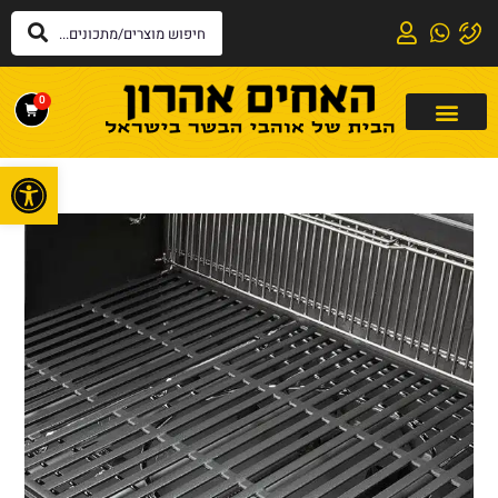
0
פתח