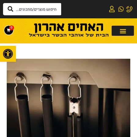
0
פתח