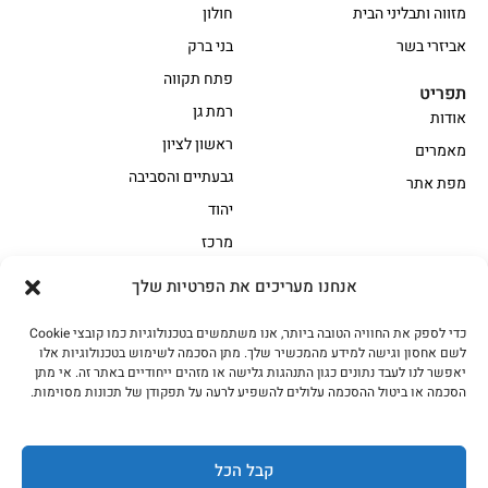
מזווה ותבליני הבית
חולון
אביזרי בשר
בני ברק
פתח תקווה
תפריט
רמת גן
אודות
ראשון לציון
מאמרים
גבעתיים והסביבה
מפת אתר
יהוד
מרכז
אנחנו מעריכים את הפרטיות שלך
הקצביה
כדי לספק את החוויה הטובה ביותר, אנו משתמשים בטכנולוגיות כמו קובצי Cookie
אווז
בשר בקר משובח
לשם אחסון וגישה למידע מהמכשיר שלך. מתן הסכמה לשימוש בטכנולוגיות אלו
בשר בקר עגלה משובח
בשר למעשנת
יאפשר לנו לעבד נתונים כגון התנהגות גלישה או מזהים ייחודיים באתר זה. אי מתן
הסכמה או ביטול ההסכמה עלולים להשפיע לרעה על תפקודן של תכונות מסוימות.
הודו
חלקים אחוריים
טחונים – בשר טחון
טלה/כבש
מיוחדי מסורת
מיוחדי מסורת1
קבל הכל