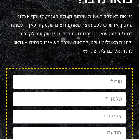
בין אם בא לכם לעשות שיתוף פעולה מעניין, לשתף אצלנו
מתכון, או שיש לכם מוצר שאתם רוצים שנסקור כאן – נשמח
לדבר! כמובן שאנחנו זמינים גם בכל עניין שקשור לקצביה
ולחנות האונליין שלנו, לתיאום שיחה השאירו פרטים – נדאג
לחזור אליכם צ'יק צ'ק 😎