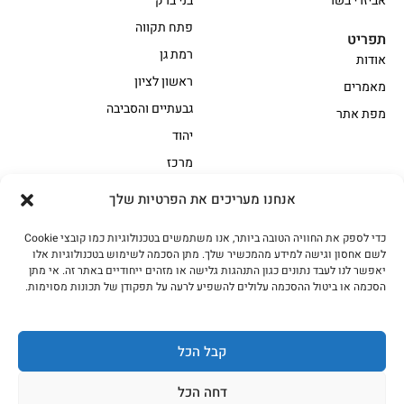
אביזרי בשר
בני ברק
פתח תקווה
תפריט
רמת גן
אודות
ראשון לציון
מאמרים
גבעתיים והסביבה
מפת אתר
יהוד
מרכז
אנחנו מעריכים את הפרטיות שלך
הקצביה
כדי לספק את החוויה הטובה ביותר, אנו משתמשים בטכנולוגיות כמו קובצי Cookie
אווז
בשר בקר משובח
לשם אחסון וגישה למידע מהמכשיר שלך. מתן הסכמה לשימוש בטכנולוגיות אלו
בשר בקר עגלה משובח
בשר למעשנת
יאפשר לנו לעבד נתונים כגון התנהגות גלישה או מזהים ייחודיים באתר זה. אי מתן
הסכמה או ביטול ההסכמה עלולים להשפיע לרעה על תפקודן של תכונות מסוימות.
הודו
חלקים אחוריים
טחונים – בשר טחון
טלה/כבש
מיוחדי מסורת
מיוחדי מסורת1
קבל הכל
נתחי פנים
עוף
דחה הכל
עוף טבעי
על האש