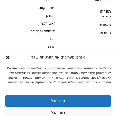
אביזרי בשר
בני ברק
פתח תקווה
תפריט
רמת גן
אודות
ראשון לציון
מאמרים
גבעתיים והסביבה
מפת אתר
יהוד
מרכז
אנחנו מעריכים את הפרטיות שלך
הקצביה
כדי לספק את החוויה הטובה ביותר, אנו משתמשים בטכנולוגיות כמו קובצי Cookie
אווז
בשר בקר משובח
לשם אחסון וגישה למידע מהמכשיר שלך. מתן הסכמה לשימוש בטכנולוגיות אלו
בשר בקר עגלה משובח
בשר למעשנת
יאפשר לנו לעבד נתונים כגון התנהגות גלישה או מזהים ייחודיים באתר זה. אי מתן
הסכמה או ביטול ההסכמה עלולים להשפיע לרעה על תפקודן של תכונות מסוימות.
הודו
חלקים אחוריים
טחונים – בשר טחון
טלה/כבש
מיוחדי מסורת
מיוחדי מסורת1
קבל הכל
נתחי פנים
עוף
דחה הכל
עוף טבעי
על האש