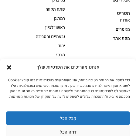
אביזרי בשר
בני ברק
פתח תקווה
תפריט
רמת גן
אודות
ראשון לציון
מאמרים
גבעתיים והסביבה
מפת אתר
יהוד
מרכז
אנחנו מעריכים את הפרטיות שלך
הקצביה
כדי לספק את החוויה הטובה ביותר, אנו משתמשים בטכנולוגיות כמו קובצי Cookie
אווז
בשר בקר משובח
לשם אחסון וגישה למידע מהמכשיר שלך. מתן הסכמה לשימוש בטכנולוגיות אלו
בשר בקר עגלה משובח
בשר למעשנת
יאפשר לנו לעבד נתונים כגון התנהגות גלישה או מזהים ייחודיים באתר זה. אי מתן
הסכמה או ביטול ההסכמה עלולים להשפיע לרעה על תפקודן של תכונות מסוימות.
הודו
חלקים אחוריים
טחונים – בשר טחון
טלה/כבש
מיוחדי מסורת
מיוחדי מסורת1
קבל הכל
נתחי פנים
עוף
דחה הכל
עוף טבעי
על האש