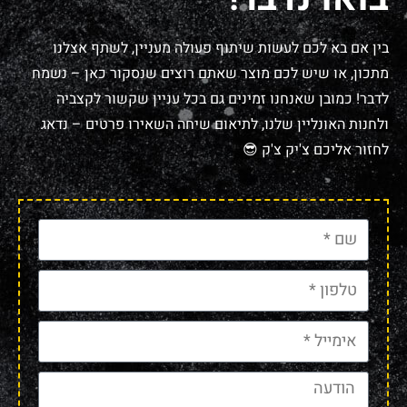
בין אם בא לכם לעשות שיתוף פעולה מעניין, לשתף אצלנו
מתכון, או שיש לכם מוצר שאתם רוצים שנסקור כאן – נשמח
לדבר! כמובן שאנחנו זמינים גם בכל עניין שקשור לקצביה
ולחנות האונליין שלנו, לתיאום שיחה השאירו פרטים – נדאג
לחזור אליכם צ'יק צ'ק 😎