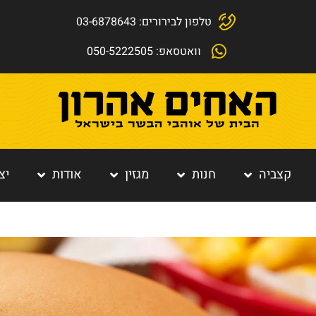
טלפון לבירורים: 03-6878643
וואטסאפ: 050-5222505
קצביה
חנות
מגזין
אודות
יצ