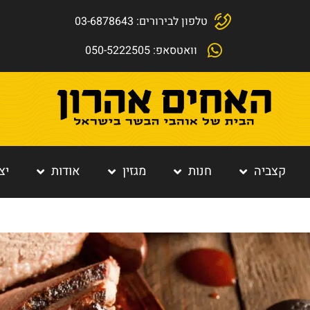
טלפון לבירורים: 03-6878643
וואטסאפ: 050-5222505
קצביה
חנות
מגזין
אודות
יצ