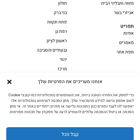
מזווה ותבליני הבית
חולון
אביזרי בשר
בני ברק
פתח תקווה
תפריט
רמת גן
אודות
ראשון לציון
מאמרים
גבעתיים והסביבה
מפת אתר
יהוד
מרכז
אנחנו מעריכים את הפרטיות שלך
הקצביה
כדי לספק את החוויה הטובה ביותר, אנו משתמשים בטכנולוגיות כמו קובצי Cookie
אווז
בשר בקר משובח
לשם אחסון וגישה למידע מהמכשיר שלך. מתן הסכמה לשימוש בטכנולוגיות אלו
בשר בקר עגלה משובח
בשר למעשנת
יאפשר לנו לעבד נתונים כגון התנהגות גלישה או מזהים ייחודיים באתר זה. אי מתן
הסכמה או ביטול ההסכמה עלולים להשפיע לרעה על תפקודן של תכונות מסוימות.
הודו
חלקים אחוריים
טחונים – בשר טחון
טלה/כבש
מיוחדי מסורת
מיוחדי מסורת1
קבל הכל