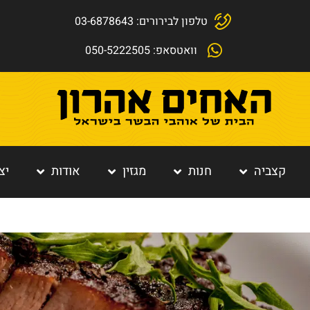
טלפון לבירורים: 03-6878643
וואטסאפ: 050-5222505
קצביה
חנות
מגזין
אודות
יצ