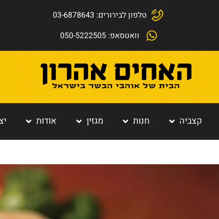
טלפון לבירורים: 03-6878643
וואטסאפ: 050-5222505
קצביה
חנות
מגזין
אודות
יצ