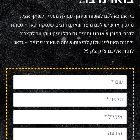
בין אם בא לכם לעשות שיתוף פעולה מעניין, לשתף אצלנו
מתכון, או שיש לכם מוצר שאתם רוצים שנסקור כאן – נשמח
לדבר! כמובן שאנחנו זמינים גם בכל עניין שקשור לקצביה
ולחנות האונליין שלנו, לתיאום שיחה השאירו פרטים – נדאג
לחזור אליכם צ'יק צ'ק 😎