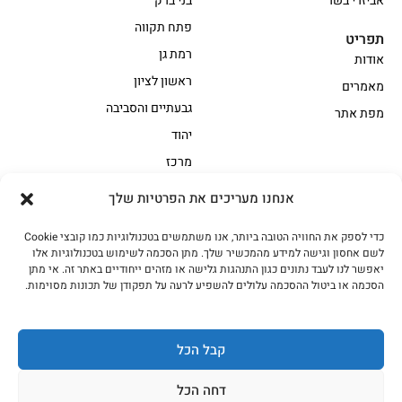
אביזרי בשר
בני ברק
פתח תקווה
תפריט
רמת גן
אודות
ראשון לציון
מאמרים
גבעתיים והסביבה
מפת אתר
יהוד
מרכז
אנחנו מעריכים את הפרטיות שלך
הקצביה
כדי לספק את החוויה הטובה ביותר, אנו משתמשים בטכנולוגיות כמו קובצי Cookie
אווז
בשר בקר משובח
לשם אחסון וגישה למידע מהמכשיר שלך. מתן הסכמה לשימוש בטכנולוגיות אלו
בשר בקר עגלה משובח
בשר למעשנת
יאפשר לנו לעבד נתונים כגון התנהגות גלישה או מזהים ייחודיים באתר זה. אי מתן
הסכמה או ביטול ההסכמה עלולים להשפיע לרעה על תפקודן של תכונות מסוימות.
הודו
חלקים אחוריים
טחונים – בשר טחון
טלה/כבש
מיוחדי מסורת
מיוחדי מסורת1
קבל הכל
נתחי פנים
עוף
דחה הכל
עוף טבעי
על האש