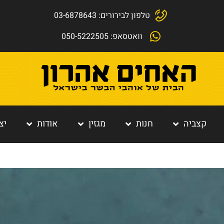
טלפון לבירורים: 03-6878643
וואטסאפ: 050-5222505
קצביה
חנות
מגזין
אודות
יצ