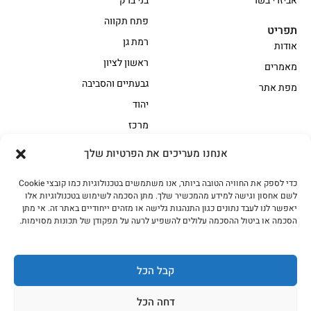
אביזרי בשר
בני ברק
פתח תקווה
תפריט
רמת גן
אודות
ראשון לציון
מאמרים
גבעתיים והסביבה
מפת אתר
יהוד
מרכז
אנחנו מעריכים את הפרטיות שלך
הקצביה
כדי לספק את החוויה הטובה ביותר, אנו משתמשים בטכנולוגיות כמו קובצי Cookie
אווז
בשר בקר משובח
לשם אחסון וגישה למידע מהמכשיר שלך. מתן הסכמה לשימוש בטכנולוגיות אלו
בשר בקר עגלה משובח
בשר למעשנת
יאפשר לנו לעבד נתונים כגון התנהגות גלישה או מזהים ייחודיים באתר זה. אי מתן
הסכמה או ביטול ההסכמה עלולים להשפיע לרעה על תפקודן של תכונות מסוימות.
הודו
חלקים אחוריים
טחונים – בשר טחון
טלה/כבש
מיוחדי מסורת
מיוחדי מסורת1
קבל הכל
נתחי פנים
עוף
דחה הכל
עוף טבעי
על האש