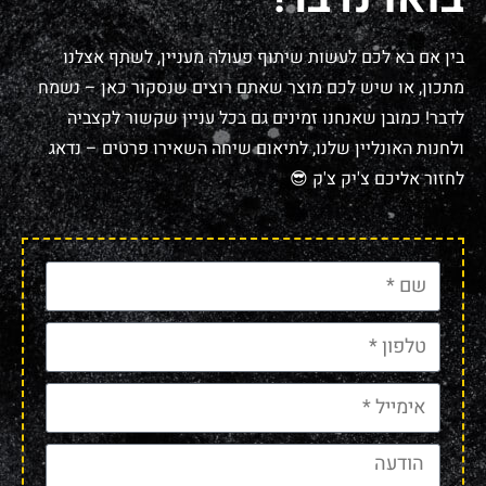
בין אם בא לכם לעשות שיתוף פעולה מעניין, לשתף אצלנו
מתכון, או שיש לכם מוצר שאתם רוצים שנסקור כאן – נשמח
לדבר! כמובן שאנחנו זמינים גם בכל עניין שקשור לקצביה
ולחנות האונליין שלנו, לתיאום שיחה השאירו פרטים – נדאג
לחזור אליכם צ'יק צ'ק 😎