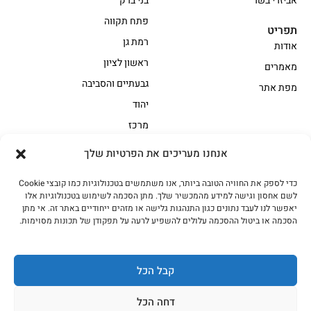
אביזרי בשר
בני ברק
פתח תקווה
תפריט
רמת גן
אודות
ראשון לציון
מאמרים
גבעתיים והסביבה
מפת אתר
יהוד
מרכז
אנחנו מעריכים את הפרטיות שלך
הקצביה
כדי לספק את החוויה הטובה ביותר, אנו משתמשים בטכנולוגיות כמו קובצי Cookie
אווז
בשר בקר משובח
לשם אחסון וגישה למידע מהמכשיר שלך. מתן הסכמה לשימוש בטכנולוגיות אלו
בשר בקר עגלה משובח
בשר למעשנת
יאפשר לנו לעבד נתונים כגון התנהגות גלישה או מזהים ייחודיים באתר זה. אי מתן
הסכמה או ביטול ההסכמה עלולים להשפיע לרעה על תפקודן של תכונות מסוימות.
הודו
חלקים אחוריים
טחונים – בשר טחון
טלה/כבש
מיוחדי מסורת
מיוחדי מסורת1
קבל הכל
נתחי פנים
עוף
דחה הכל
עוף טבעי
על האש