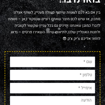
בין אם בא לכם לעשות שיתוף פעולה מעניין, לשתף אצלנו
מתכון, או שיש לכם מוצר שאתם רוצים שנסקור כאן – נשמח
לדבר! כמובן שאנחנו זמינים גם בכל עניין שקשור לקצביה
ולחנות האונליין שלנו, לתיאום שיחה השאירו פרטים – נדאג
לחזור אליכם צ'יק צ'ק 😎